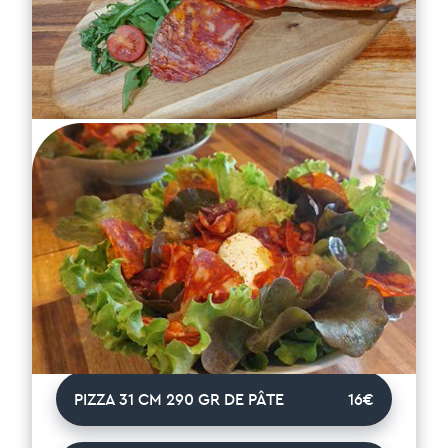
SALSA
Ingrédients
TOMATE, MOZZARELLA FIOR DI LATTE,
CHORIZO IBÉRIQUE, POIVRON ROUGE,
OIGNON ROUGE CONFIT, PIMENT GORRIA
PIZZA 31 CM 290 GR DE PÂTE
16€