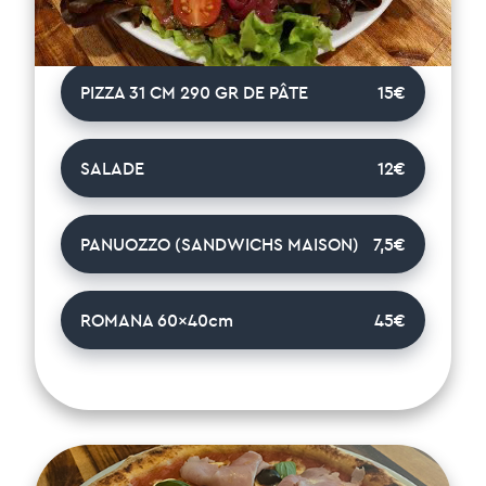
SAISON, ARTICHAUT, PERSILLADE, OLIVE
PIZZA 31 CM 290 GR DE PÂTE
15€
SALADE
12€
PANUOZZO (SANDWICHS MAISON)
7,5€
ROMANA 60x40cm
45€