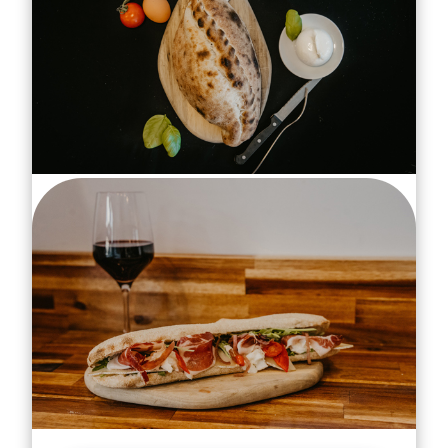
PUNK
Ingrédients
(CALZONE POUR LA PIZZA) TOMATE,
MOZZARELLA FIOR DI LATTE, JAMBON
BLANC CUIT AU TORCHON, BASILIC,
OEUF BIO